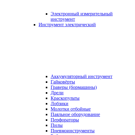
Электронный измерительный
инструмент
Инструмент электрический
Аккумуляторный инструмент
Гайковёрты
Граверы (бормашины)
Дрели
Краскопульты
Лобзики
Молотки отбойные
Паяльное оборудование
Перфораторы
Пилы
Пневмоинструменты