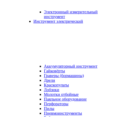
Электронный измерительный
инструмент
Инструмент электрический
Аккумуляторный инструмент
Гайковёрты
Граверы (бормашины)
Дрели
Краскопульты
Лобзики
Молотки отбойные
Паяльное оборудование
Перфораторы
Пилы
Пневмоинструменты