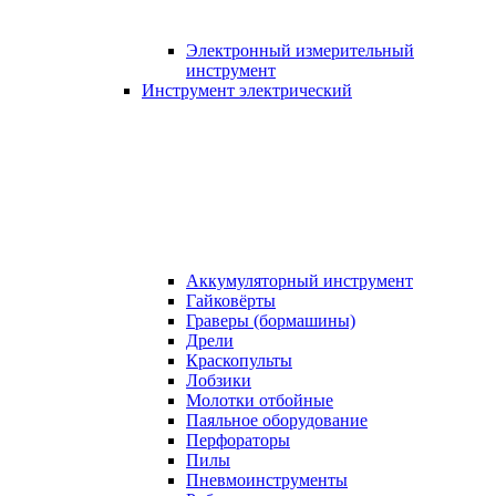
Электронный измерительный
инструмент
Инструмент электрический
Аккумуляторный инструмент
Гайковёрты
Граверы (бормашины)
Дрели
Краскопульты
Лобзики
Молотки отбойные
Паяльное оборудование
Перфораторы
Пилы
Пневмоинструменты