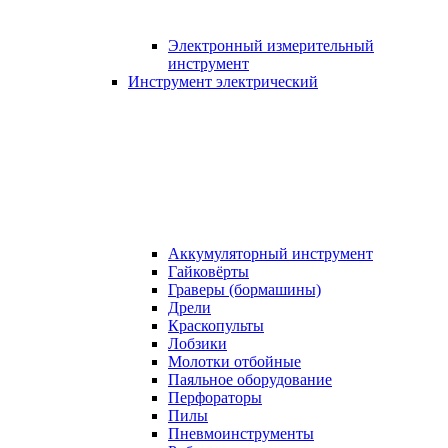
Электронный измерительный
инструмент
Инструмент электрический
Аккумуляторный инструмент
Гайковёрты
Граверы (бормашины)
Дрели
Краскопульты
Лобзики
Молотки отбойные
Паяльное оборудование
Перфораторы
Пилы
Пневмоинструменты