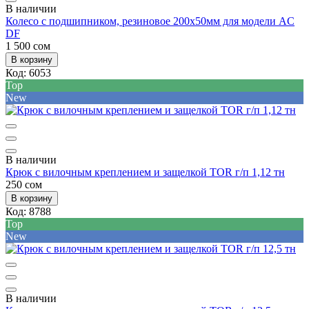
В наличии
Колесо с подшипником, резиновое 200х50мм для модели AC
DF
1 500 сом
В корзину
Код:
6053
Top
New
В наличии
Крюк с вилочным креплением и защелкой TOR г/п 1,12 тн
250 сом
В корзину
Код:
8788
Top
New
В наличии