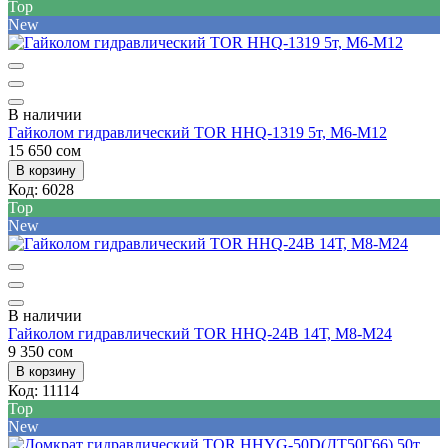
Top
New
В наличии
Гайколом гидравлический TOR HHQ-1319 5т, M6-M12
15 650 сом
В корзину
Код:
6028
Top
New
В наличии
Гайколом гидравлический TOR HHQ-24B 14Т, М8-М24
9 350 сом
В корзину
Код:
11114
Top
New