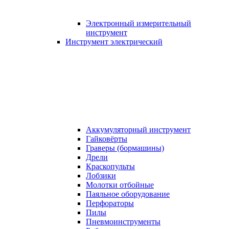
Электронный измерительный
инструмент
Инструмент электрический
Аккумуляторный инструмент
Гайковёрты
Граверы (бормашины)
Дрели
Краскопульты
Лобзики
Молотки отбойные
Паяльное оборудование
Перфораторы
Пилы
Пневмоинструменты