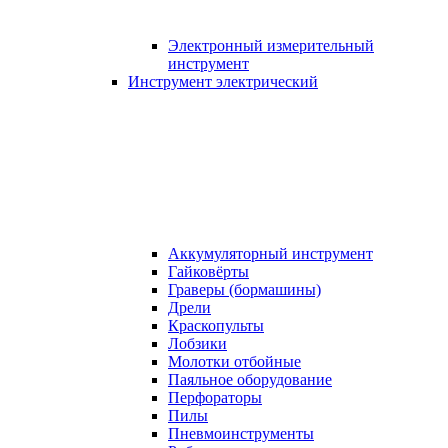
Электронный измерительный
инструмент
Инструмент электрический
Аккумуляторный инструмент
Гайковёрты
Граверы (бормашины)
Дрели
Краскопульты
Лобзики
Молотки отбойные
Паяльное оборудование
Перфораторы
Пилы
Пневмоинструменты