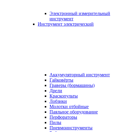
Электронный измерительный
инструмент
Инструмент электрический
Аккумуляторный инструмент
Гайковёрты
Граверы (бормашины)
Дрели
Краскопульты
Лобзики
Молотки отбойные
Паяльное оборудование
Перфораторы
Пилы
Пневмоинструменты