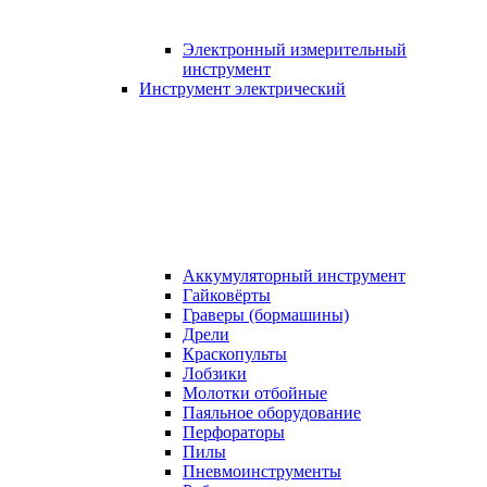
Электронный измерительный
инструмент
Инструмент электрический
Аккумуляторный инструмент
Гайковёрты
Граверы (бормашины)
Дрели
Краскопульты
Лобзики
Молотки отбойные
Паяльное оборудование
Перфораторы
Пилы
Пневмоинструменты