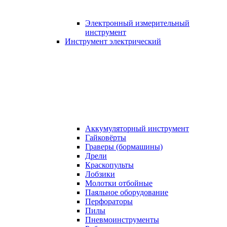
Электронный измерительный
инструмент
Инструмент электрический
Аккумуляторный инструмент
Гайковёрты
Граверы (бормашины)
Дрели
Краскопульты
Лобзики
Молотки отбойные
Паяльное оборудование
Перфораторы
Пилы
Пневмоинструменты