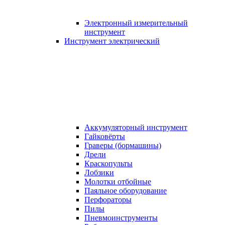
Электронный измерительный
инструмент
Инструмент электрический
Аккумуляторный инструмент
Гайковёрты
Граверы (бормашины)
Дрели
Краскопульты
Лобзики
Молотки отбойные
Паяльное оборудование
Перфораторы
Пилы
Пневмоинструменты