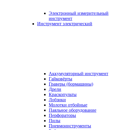
Электронный измерительный
инструмент
Инструмент электрический
Аккумуляторный инструмент
Гайковёрты
Граверы (бормашины)
Дрели
Краскопульты
Лобзики
Молотки отбойные
Паяльное оборудование
Перфораторы
Пилы
Пневмоинструменты