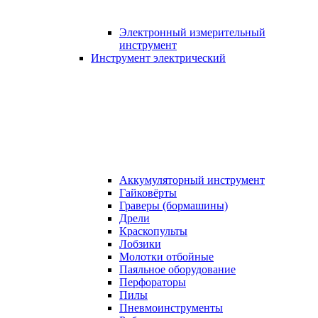
Электронный измерительный
инструмент
Инструмент электрический
Аккумуляторный инструмент
Гайковёрты
Граверы (бормашины)
Дрели
Краскопульты
Лобзики
Молотки отбойные
Паяльное оборудование
Перфораторы
Пилы
Пневмоинструменты