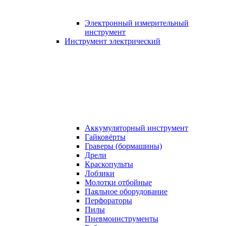
Электронный измерительный
инструмент
Инструмент электрический
Аккумуляторный инструмент
Гайковёрты
Граверы (бормашины)
Дрели
Краскопульты
Лобзики
Молотки отбойные
Паяльное оборудование
Перфораторы
Пилы
Пневмоинструменты