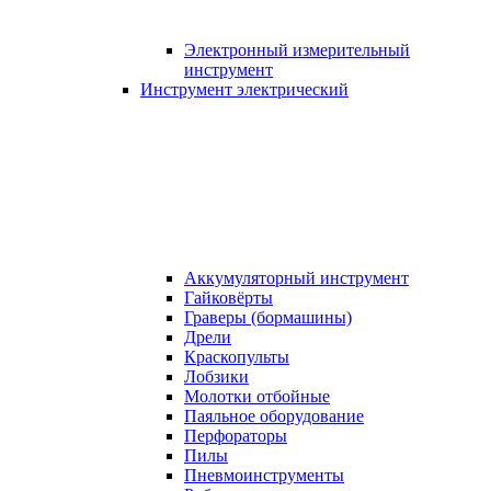
Электронный измерительный
инструмент
Инструмент электрический
Аккумуляторный инструмент
Гайковёрты
Граверы (бормашины)
Дрели
Краскопульты
Лобзики
Молотки отбойные
Паяльное оборудование
Перфораторы
Пилы
Пневмоинструменты