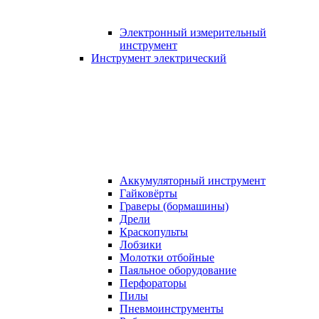
Электронный измерительный
инструмент
Инструмент электрический
Аккумуляторный инструмент
Гайковёрты
Граверы (бормашины)
Дрели
Краскопульты
Лобзики
Молотки отбойные
Паяльное оборудование
Перфораторы
Пилы
Пневмоинструменты