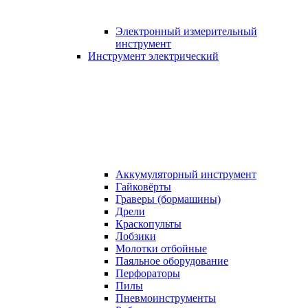
Электронный измерительный
инструмент
Инструмент электрический
Аккумуляторный инструмент
Гайковёрты
Граверы (бормашины)
Дрели
Краскопульты
Лобзики
Молотки отбойные
Паяльное оборудование
Перфораторы
Пилы
Пневмоинструменты