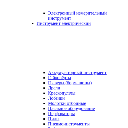
Электронный измерительный
инструмент
Инструмент электрический
Аккумуляторный инструмент
Гайковёрты
Граверы (бормашины)
Дрели
Краскопульты
Лобзики
Молотки отбойные
Паяльное оборудование
Перфораторы
Пилы
Пневмоинструменты