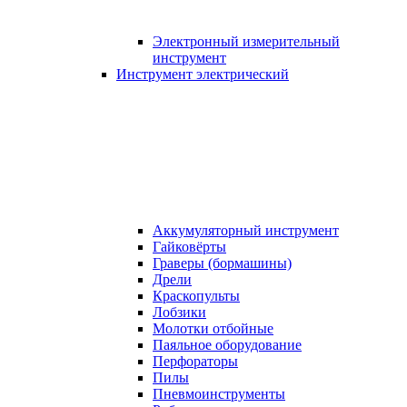
Электронный измерительный
инструмент
Инструмент электрический
Аккумуляторный инструмент
Гайковёрты
Граверы (бормашины)
Дрели
Краскопульты
Лобзики
Молотки отбойные
Паяльное оборудование
Перфораторы
Пилы
Пневмоинструменты