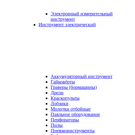
Электронный измерительный
инструмент
Инструмент электрический
Аккумуляторный инструмент
Гайковёрты
Граверы (бормашины)
Дрели
Краскопульты
Лобзики
Молотки отбойные
Паяльное оборудование
Перфораторы
Пилы
Пневмоинструменты