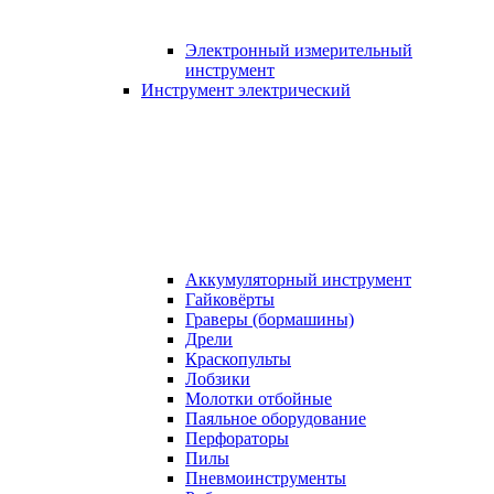
Электронный измерительный
инструмент
Инструмент электрический
Аккумуляторный инструмент
Гайковёрты
Граверы (бормашины)
Дрели
Краскопульты
Лобзики
Молотки отбойные
Паяльное оборудование
Перфораторы
Пилы
Пневмоинструменты