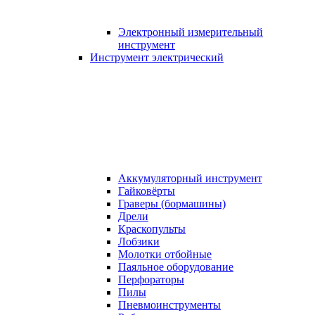
Электронный измерительный
инструмент
Инструмент электрический
Аккумуляторный инструмент
Гайковёрты
Граверы (бормашины)
Дрели
Краскопульты
Лобзики
Молотки отбойные
Паяльное оборудование
Перфораторы
Пилы
Пневмоинструменты