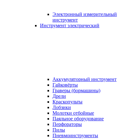
Электронный измерительный
инструмент
Инструмент электрический
Аккумуляторный инструмент
Гайковёрты
Граверы (бормашины)
Дрели
Краскопульты
Лобзики
Молотки отбойные
Паяльное оборудование
Перфораторы
Пилы
Пневмоинструменты