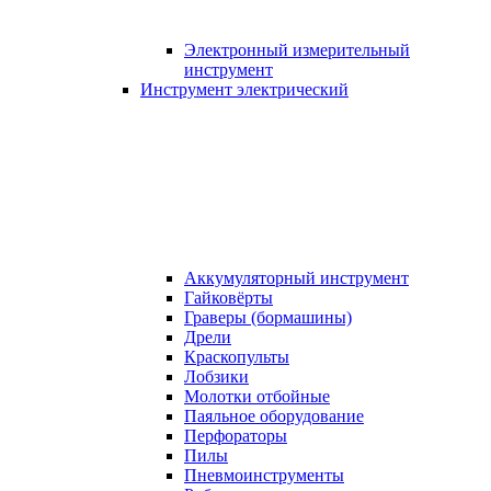
Электронный измерительный
инструмент
Инструмент электрический
Аккумуляторный инструмент
Гайковёрты
Граверы (бормашины)
Дрели
Краскопульты
Лобзики
Молотки отбойные
Паяльное оборудование
Перфораторы
Пилы
Пневмоинструменты