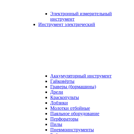
Электронный измерительный
инструмент
Инструмент электрический
Аккумуляторный инструмент
Гайковёрты
Граверы (бормашины)
Дрели
Краскопульты
Лобзики
Молотки отбойные
Паяльное оборудование
Перфораторы
Пилы
Пневмоинструменты