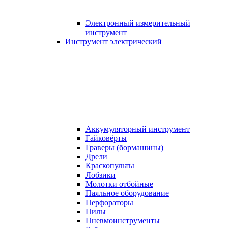
Электронный измерительный
инструмент
Инструмент электрический
Аккумуляторный инструмент
Гайковёрты
Граверы (бормашины)
Дрели
Краскопульты
Лобзики
Молотки отбойные
Паяльное оборудование
Перфораторы
Пилы
Пневмоинструменты