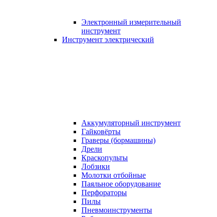
Электронный измерительный
инструмент
Инструмент электрический
Аккумуляторный инструмент
Гайковёрты
Граверы (бормашины)
Дрели
Краскопульты
Лобзики
Молотки отбойные
Паяльное оборудование
Перфораторы
Пилы
Пневмоинструменты